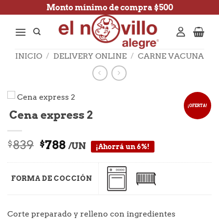
Saltar
Monto mínimo de compra $500
al
contenido
INICIO
/
DELIVERY ONLINE
/
CARNE VACUNA
¡OFERTA!
Cena express 2
El
El
839
788
$
$
/UN
¡Ahorrá un 6%!
precio
precio
original
actual
era:
es:
FORMA DE COCCIÓN
$839.
$788.
Corte preparado y relleno con ingredientes