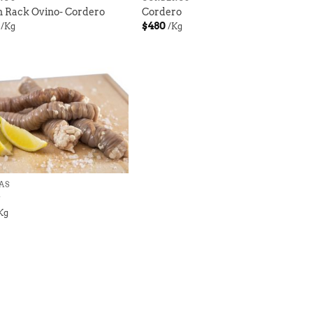
 Rack Ovino- Cordero
Cordero
$
480
/Kg
/Kg
AS
s
Kg