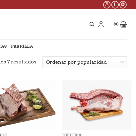
$
0
TAS
PARRILLA
Ordenado
os 7 resultados
por
popularidad
+
ROS
CORDEROS