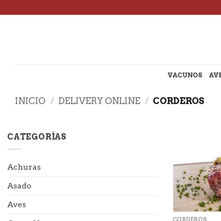
Saltar
al
contenido
VACUNOS
AV
INICIO
/
DELIVERY ONLINE
/
CORDEROS
CATEGORÍAS
Achuras
Asado
+
Aves
CORDEROS