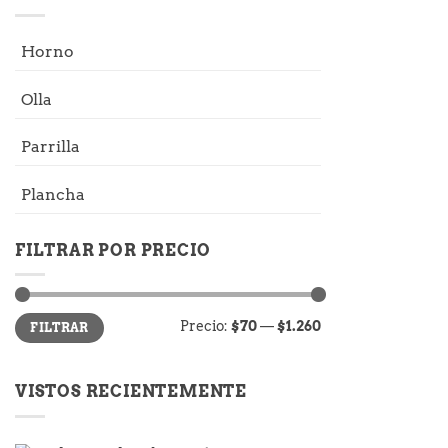
Horno
Olla
Parrilla
Plancha
FILTRAR POR PRECIO
Precio
Precio
Precio:
$70
—
$1.260
FILTRAR
mínimo
máximo
VISTOS RECIENTEMENTE