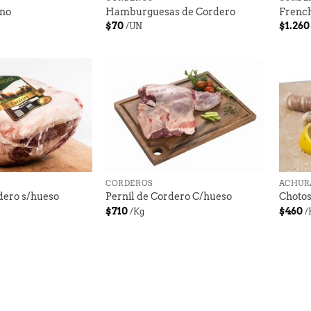
eno
Hamburguesas de Cordero
French
$
70
$
1.260
/UN
+
+
CORDEROS
ACHUR
dero s/hueso
Pernil de Cordero C/hueso
Choto
$
710
$
460
/Kg
/