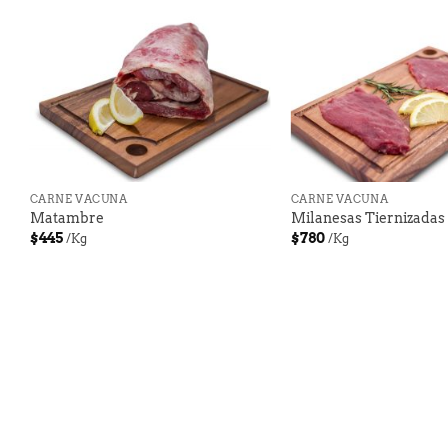
+
+
CARNE VACUNA
CARNE VACUNA
Matambre
Milanesas Tiernizadas
$
445
$
780
/Kg
/Kg