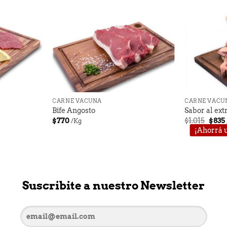
+
+
CARNE VACUNA
CARNE VACU
Bife Angosto
Sabor al ex
El
$
770
$
1.015
$
835
/Kg
preci
¡Ahorrá 
origi
era:
$1.015
Suscribite a nuestro Newsletter