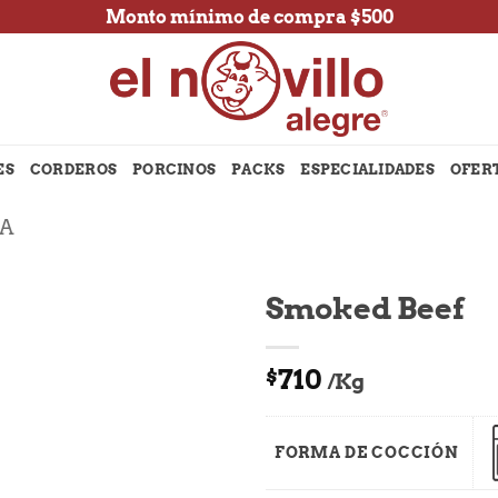
Monto mínimo de compra $500
ES
CORDEROS
PORCINOS
PACKS
ESPECIALIDADES
OFER
NA
Smoked Beef
710
$
/Kg
FORMA DE COCCIÓN