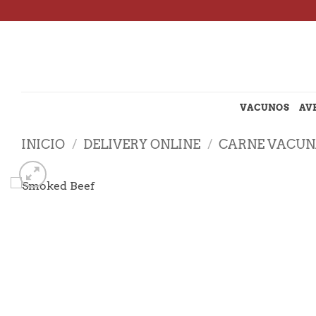
Saltar
al
contenido
VACUNOS
AV
INICIO
/
DELIVERY ONLINE
/
CARNE VACU